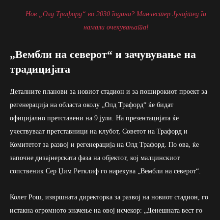
Нов „Олд Трафорд“ во 2030 година? Манчестер Јунајтед ги
намали очекувањата!
„Вембли на северот“ и зачувување на
традицијата
Деталните планови за новиот стадион и за поширокиот проект за
регенерација на областа околу „Олд Трафорд“ ќе бидат
официјално претставени на 9 јули. На презентацијата ќе
учествуваат претставници на клубот, Советот на Трафорд и
Комитетот за развој и регенерација на Олд Трафорд. По ова, ќе
започне дизајнерската фаза на објектот, кој малцинскиот
сопственик Сер Џим Ретклиф го нарекува „Вембли на северот“.
Колет Рош, извршната директорка за развој на новиот стадион, го
истакна огромното значење на овој исчекор: „Денешната вест го