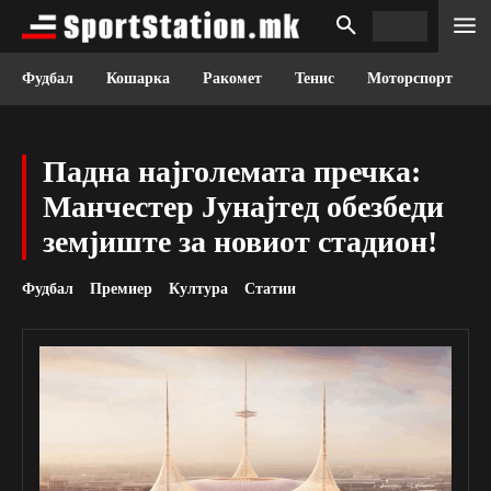
Фудбал
Кошарка
Ракомет
Тенис
Моторспорт
Падна најголемата пречка:
Манчестер Јунајтед обезбеди
земјиште за новиот стадион!
Фудбал
Премиер
Култура
Статии