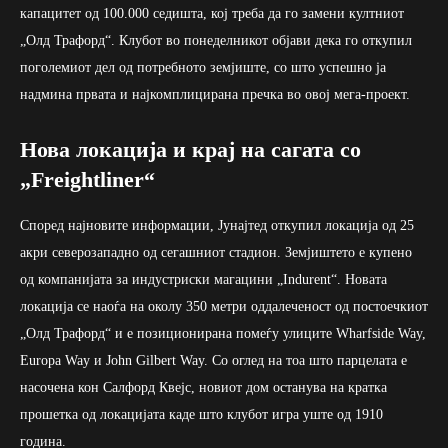
капацитет од 100.000 седишта, кој треба да го замени култниот
„Олд Трафорд“. Клубот во понеделникот објави дека го откупил
поголемиот дел од потребното земјиште, со што успешно ја
надмина првата и најкомплицирана пречка во овој мега-проект.
Нова локација и крај на сагата со
„Freightliner“
Според најновите информации, Јунајтед откупил локација од 25
акри северозападно од сегашниот стадион. Земјиштето е купено
од компанијата за индустриски магацини „Indurent“. Новата
локација се наоѓа на околу 350 метри оддалеченост од постоечкиот
„Олд Трафорд“ и е позиционирана помеѓу улиците Wharfside Way,
Europa Way и John Gilbert Way. Со оглед на тоа што парцелата е
насочена кон Салфорд Квејс, новиот дом останува на кратка
прошетка од локацијата каде што клубот игра уште од 1910
година.