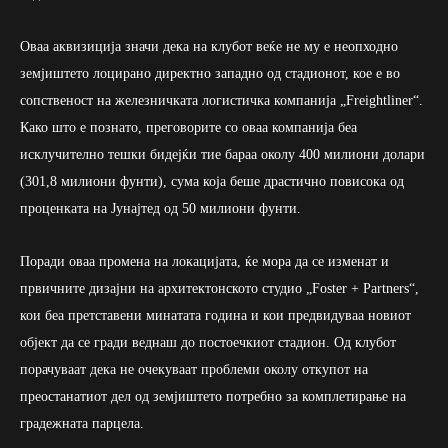
Оваа аквизиција значи дека на клубот веќе не му е неопходно
земјиштето лоцирано директно западно од стадионот, кое е во
сопственост на железничката логистичка компанија „Freightliner“.
Како што е познато, преговорите со оваа компанија беа
исклучително тешки бидејќи тие бараа околу 400 милиони долари
(301,8 милиони фунти), сума која беше драстично повисока од
проценката на Јунајтед од 50 милиони фунти.
Поради оваа промена на локацијата, ќе мора да се изменат и
првичните дизајни на архитектонското студио „Foster + Partners“,
кои беа претставени минатата година и кои предвидуваа новиот
објект да се гради веднаш до постоечкиот стадион. Од клубот
порачуваат дека не очекуваат проблеми околу откупот на
преостанатиот дел од земјиштето потребно за комплетирање на
градежната парцела.