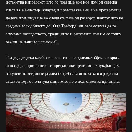
истакнува напредокот што го правиме кон нов дом од светска
класа за Манчестер Јунајтед и претставува значајна пресвртница
додека преминуваме во следната фаза од развојот. Фактот што ќе
градиме толку блиску до ’Олд Трафорд’ ни овозможува да го
зачуваме наследството, традициите и ритуалите кои им се толку
важни на нашите навивачи“.
Таа додаде дека клубот е посветен на создавање објект со врвна
атмосфера, пристапност и прифатливи цени, истакнувајќи дека
откупеното земјиште ја дава потребната основа за изградба на
стадион кој го почитува минатото, но е подготвен за иднината.