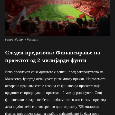
Извор: Foster + Partners
Следен предизвик: Финансирање на
проектот од 2 милијарди фунти
Иако проблемот со земјиштето е решен, пред раководството на
Манчестер Јунајтед остануваат уште многу пречки. Најголемото
отворено прашање сега е како да се финансира проектот чија
вредност се проценува на вртоглави 2 милијарди фунти. Овој
финансиски товар е особено проблематичен ако се земе предвид
дека клубот веќе е оптоварен со долг од околу 728 милиони
фунти, што значи дека изградбата најверојатно ќе бара ново