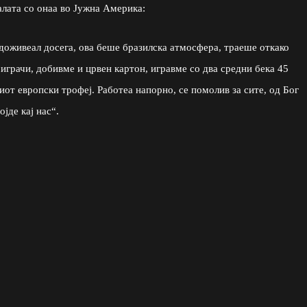
алата со онаа во Јужна Америка:
 доживеал досега, ова беше бразилска атмосфера, траеше откако
 играчи, добивме и црвен картон, игравме со два средни бека 45
иот европски трофеј. Работеа напорно, се помолив за сите, од Бог
јде кај нас“.