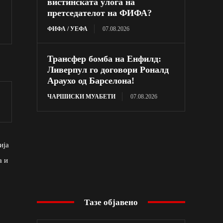
вистинската улога на
претседателот на ФИФА?
ФИФА / УЕФА
07.08.2026
Трансфер бомба на Енфилд:
Ливерпул го договори Роналд
Араухо од Барселона!
ЧАРШИСКИ МУАБЕТИ
07.08.2026
ија
а и
Тазе објавено