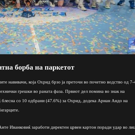
атна борба на паркетот
е навивачи, која Охрид брзо ја преточи во почетно водство од 7-
технички грешки во раната фаза. Првиот дел помина во знак на
ќ блесна со 10 одбрани (47.6%) за Охрид, додека Ариан Андо на
Унгарците.
Анте Иванковиќ заработи директен црвен картон поради удар во ли