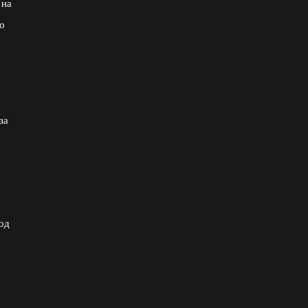
 на
о
за
 од