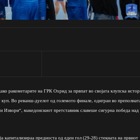
ако ракометарите на ГРК Охрид за првпат во својата клупска истор
 куп. Во реванш-дуелот од големото финале, одигран во преполнат
ни Извори“, македонскиот претставник славеше сигурна победа над
ја капитализираа предноста од еден гол (29-28) стекната на првиот