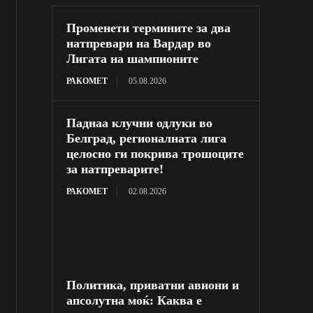
Променети термините за два
натпревари на Вардар во
Лигата на шампионите
РАКОМЕТ
05.08.2026
Паднаа клучни одлуки во
Белград, регионалната лига
целосно ги покрива трошоците
за натпреварите!
РАКОМЕТ
02.08.2026
Политика, приватни авиони и
апсолутна моќ: Каква е