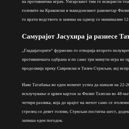
на противнички играч. Унгарскиот тим го искористи тоа 
головите на Краковски и македонскиот ракометар Филип 
го врати водството и замина на одмор со минимални 12
Самурајот Јасухира ја разнесе Т
„Гладијаторите“ фуриозно го отворија второто полувре
противничката одбрана и по само три минути игра во п
продолжија преку Савревски и Тилен Стрмљан, кој испра
Иако Татабања во еден момент успеа да намали на 22-2
исклучување и црвен картон за Филип Талески во 48-мат
четири разлика, која до крајот на мечот само се зголем
стрелец со девет голови, Стрмљан постигна шест, додек
запиша еден погодок.