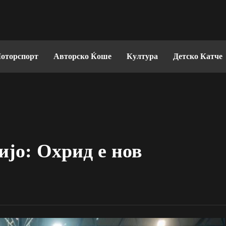
оторспорт
Авторско Ќоше
Култура
Детско Катче
ијо: Охрид е нов
!