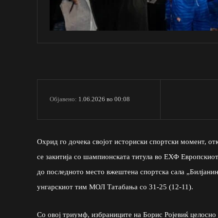
1.06.2026 во 00:08
Објавено:
Охрид го дочека својот историски спортски момент, отк
се закитија со шампионската титула во ЕХФ Европскиот
до последното место вжештена спортска сала „Билјани
унгарскиот тим МОЛ Татабања со 31-25 (12-11).
Со овој триумф, избраниците на Борис Ројевиќ целосно 