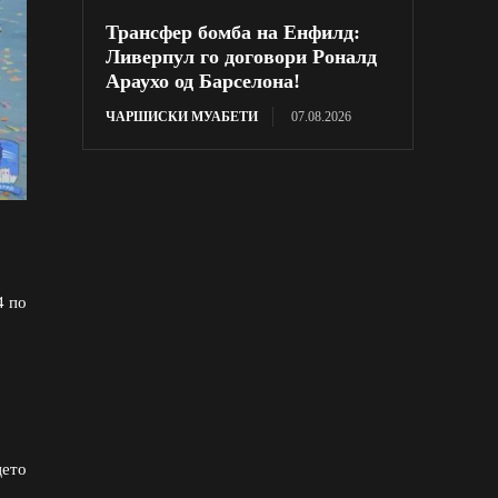
Трансфер бомба на Енфилд:
Ливерпул го договори Роналд
Араухо од Барселона!
ЧАРШИСКИ МУАБЕТИ
07.08.2026
4 по
цето