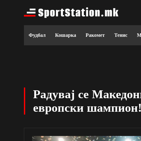
Фудбал
Кошарка
Ракомет
Тенис
М
Радувај се Македон
европски шампион