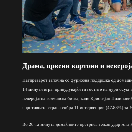
Драма, црвени картони и неверој
Натпреварот започна со фуриозна поддршка од домашнит
14 минути игра, принудувајќи ги гостите на дури осум 
неверојатна голманска битка, каде Кристијан Пилипови
спротивната страна собра 11 интервенции (47.83%) за 
Во 20-та минута домаќините претрпеа тежок удар кога 