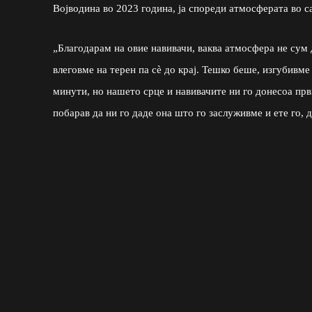
Војводина во 2023 година, ја спореди атмосферата во с
„Благодарам на овие навивачи, ваква атмосфера не сум
влеговме на терен па сè до крај. Тешко беше, изгубивме
минути, но нашето срце и навивачите ни го донесоа прв
побарав да ни го даде она што го заслуживме и ете го, до