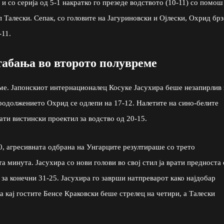
и со серија од 5-1 накратко го презеде водството (10-11) со помош
Талески. Сепак, со головите на Јагуриновски и Ојлески, Охрид брз
-11.
атабања во второто полувреме
ме. Јапонскиот интернационалец Косуке Јасухира беше незапирлив 
родолжението Охрид се одлепи на 17-12. Налетите на сино-белите
ти вистински проектил за водство од 20-15.
0, агресивната одбрана на Унгарците резултираше со трето
а минута. Јасухира со нови голови во свој стил ја врати предноста
и за конечни 31-25. Јасухира го заврши натпреварот како најдобар
а кај гостите Бенсе Краковски беше стрелец на четири, а Талески