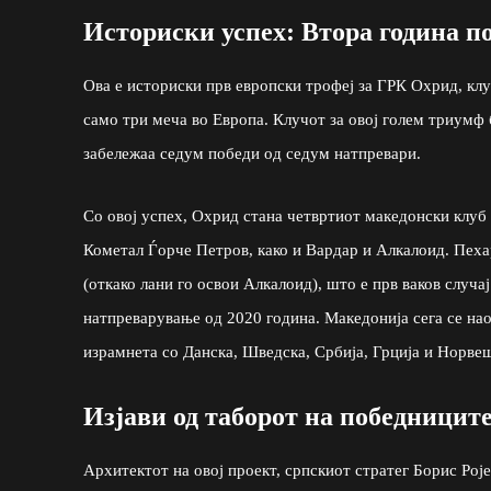
Историски успех: Втора година п
Ова е историски прв европски трофеј за ГРК Охрид, клу
само три меча во Европа. Клучот за овој голем триумф
забележаа седум победи од седум натпревари.
Со овој успех, Охрид стана четвртиот македонски клуб к
Кометал Ѓорче Петров, како и Вардар и Алкалоид. Пеха
(откако лани го освои Алкалоид), што е прв ваков случај
натпреварување од 2020 година. Македонија сега се нао
израмнета со Данска, Шведска, Србија, Грција и Норвешка
Изјави од таборот на победниците
Архитектот на овој проект, српскиот стратег Борис Ројев