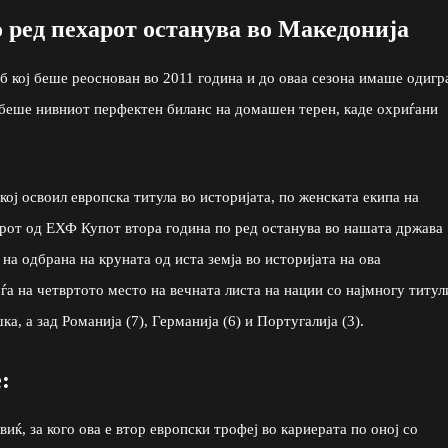
о ред пехарот останува во Македонија
б кој беше реоснован во 2011 година и до оваа сезона имаше одигр
 беше нивниот перфектен биланс на домашен терен, каде охриѓани
ој освоил европска титула во историјата, по женската екипа на
рот од ЕХФ Купот втора година по ред останува во нашата држава
 на одбрана на круната од иста земја во историјата на ова
ѓа на четвртото место на вечната листа на нации со најмногу титул
, а зад Романија (7), Германија (6) и Португалија (3).
:
иќ, за кого ова е втор европски трофеј во кариерата по оној со