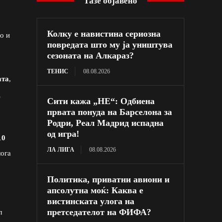
Тазе објавено
Колку е навистина сериозна
о и
повредата што му ја уништува
сезоната на Алкараз?
ТЕНИС
08.08.2026
ата
,
д
Сити кажа „НЕ“: Одбиена
првата понуда на Барселона за
Родри, Реал Мадрид испадна
од игра!
10
ЛА ЛИГА
08.08.2026
лога
Политика, приватни авиони и
апсолутна моќ: Каква е
вистинската улога на
претседателот на ФИФА?
л