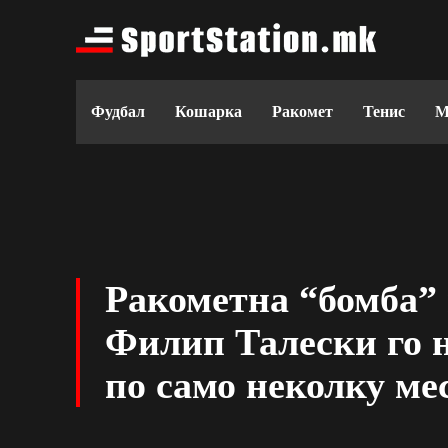
Фудбал
Кошарка
Ракомет
Тенис
М
Ракометна “бомба” 
Филип Талески го 
по само неколку ме