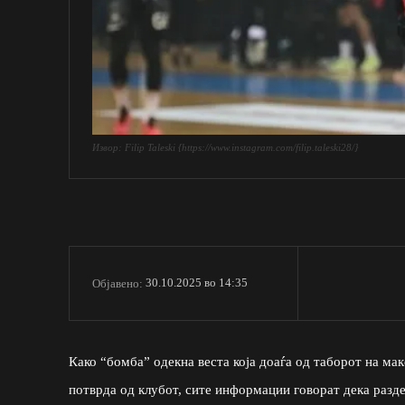
Извор: Filip Taleski {https://www.instagram.com/filip.taleski28/}
30.10.2025 во 14:35
Објавено:
Како “бомба” одекна веста која доаѓа од таборот на ма
потврда од клубот, сите информации говорат дека разде