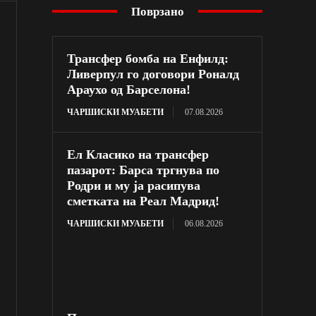
Поврзано
Трансфер бомба на Енфилд:
Ливерпул го договори Роналд
Араухо од Барселона!
ЧАРШИСКИ МУАБЕТИ
07.08.2026
Ел Класико на трансфер
пазарот: Барса тргнува по
Родри и му ја расипува
сметката на Реал Мадрид!
ЧАРШИСКИ МУАБЕТИ
06.08.2026