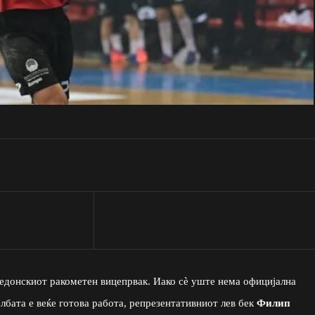
кедонскиот ракометен вицепрвак. Иако сè уште нема официјална
лбата е веќе готова работа, репрезентативниот лев бек
Филип