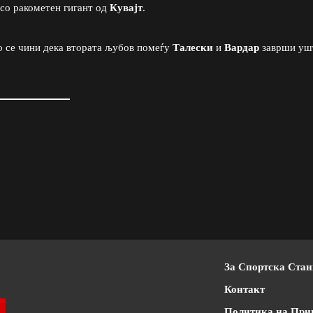
 со ракометен гигант од
Кувајт
.
но се чини дека втората љубов помеѓу
Талески
и
Вардар
заврши уш
За Спортска Ста
Контакт
Политика на При