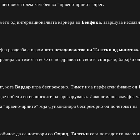
 неговиот голем кам-бек во “црвено-црниот” дрес.
ањето од интернационалната кариера во
Бенфика
, завршува неславн
ејна разделба е огромното
незадоволство на Талески од минутаж
тренира со тимот и веќе се поздравил со своите соиграчи, барајќи о
т, кога
Вардар
игра беспрекорно. Тимот има перфектен биланс од
е победи во европските натпреварувања. Иако немаше значајна у
на “црвено-црните” која функционира беспрекорно од почетокот на
обидот да се договори со
Охрид
,
Талески
сега погледот го насочи