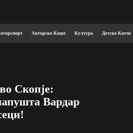
оторспорт
Авторско Ќоше
Култура
Детско Катче
во Скопје:
напушта Вардар
сеци!