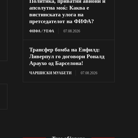
Политика, приватни авиони и
апсолутна моќ: Каква е
вистинската улога на
претседателот на ФИФА?
ФИФА / УЕФА
07.08.2026
Трансфер бомба на Енфилд:
Ливерпул го договори Роналд
Араухо од Барселона!
ЧАРШИСКИ МУАБЕТИ
07.08.2026