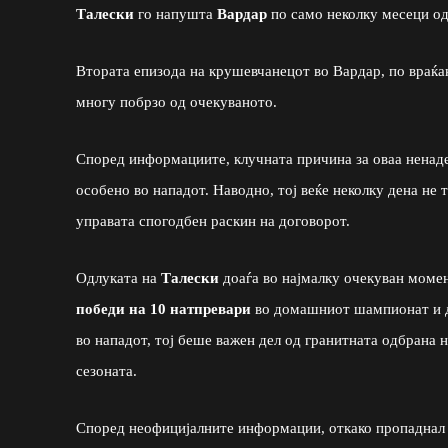
Талески
го напушта
Вардар
по само неколку месеци од
Втората епизода на крушевчанецот во Вардар, по враќ
многу побрзо од очекуваното.
Според информациите, клучната причина за оваа ненад
особено во нападот. Наводно, тој веќе неколку дена не 
управата спогодбен раскин на договорот.
Одлуката на
Талески
доаѓа во најмалку очекуван момен
победи на 10 натпревари
во домашниот шампионат и дв
во нападот, тој беше важен дел од гранитната одбрана 
сезоната.
Според неофицијалните информации, откако пропаднал 