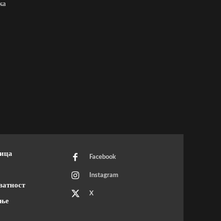
ка
ница
Facebook
Instagram
ватност
X
ење