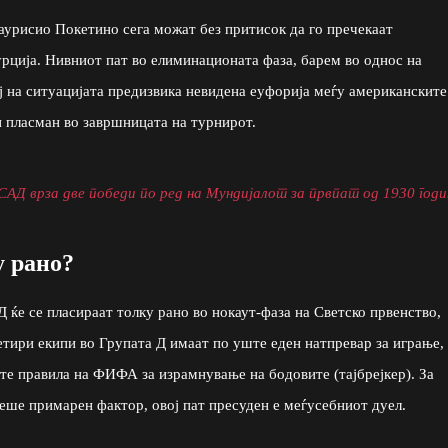
аурисио Покетино сега можат без притисок да го пречекаат
рција. Нивниот пат во елиминационата фаза, барем во однос на
ој на ситуацијата предизвика невидена еуфорија меѓу американските
и пласман во завршницата на турнирот.
САД врза две победи по ред на Мундијалот за првпат од 1930 годи
у рано?
 ќе се пласираат толку рано во нокаут-фаза на Светско првенство,
четири екипи во Групата Д имаат по уште еден натпревар за играње,
е правила на ФИФА за израмнување на бодовите (тајбрејкер). За
еше примарен фактор, овој пат пресуден е меѓусебниот дуел.