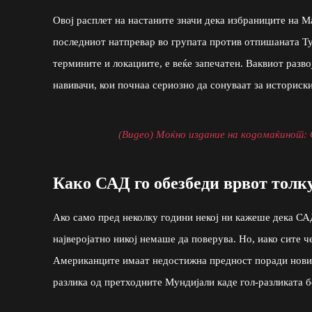
Овој расплет на настаните значи дека избраниците на М
последниот натпревар во групата против отпишаната Ту
термините и локациите, е веќе запечатен. Ваквиот разв
навивачи, кои почнаа сериозно да сонуваат за историск
(Видео) Моќно издание на кодомаќинот: 
Како САД го обезбеди врвот толк
Ако само пред неколку години некој ни кажеше дека САД
најверојатно никој немаше да поверува. Но, иако сите 
Американците имаат недостижна предност поради новит
разлика од претходните Мундијали каде гол-разликата б