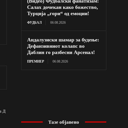
(Видео) Фудбалски фанатизам:
Салах дочекан како божество,
Турција „гори“ од емоции!
ФУДБАЛ
06.08.2026
Андалузиски шамар за будење:
Дефанзивниот колапс во
Даблин го разбесни Арсенал!
ПРЕМИЕР
06.08.2026
а Д
Тазе објавено