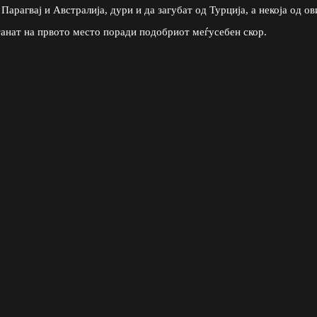
арагвај и Австралија, дури и да загубат од Турција, а некоја од ов
танат на првото место поради подобриот меѓусебен скор.