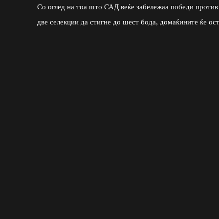
Со оглед на тоа што САД веќе забележаа победи против П
две селекции да стигне до шест бода, домаќините ќе ос