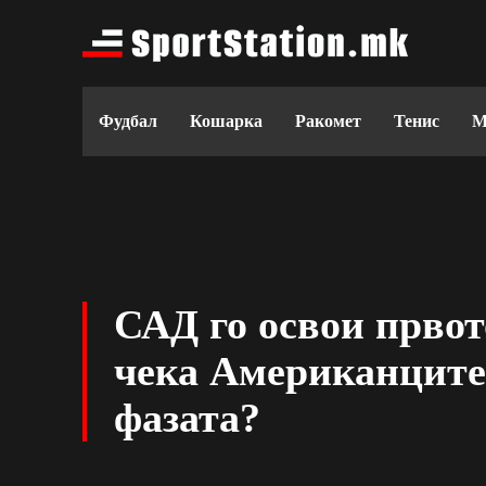
Фудбал
Кошарка
Ракомет
Тенис
М
САД го освои првот
чека Американците
фазата?