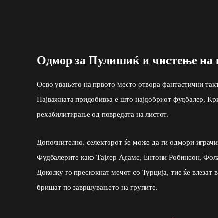
Одмор за Пулишиќ и чистење на 
Освојувањето на првото место отвора фантастични такт
Најважната придобивка е што најдобриот фудбалер, Кр
рехабилитирање од повредата на листот.
Дополнително, селекторот ќе може да ги одмори играчит
Фудбалерите како Тајлер Адамс, Ентони Робинсон, Фола
Доколку го прескокнат мечот со Турција, тие ќе влезат 
бришат по завршувањето на групите.