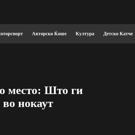
оторспорт
Авторско Ќоше
Култура
Детско Катче
о место: Што ги
 во нокаут