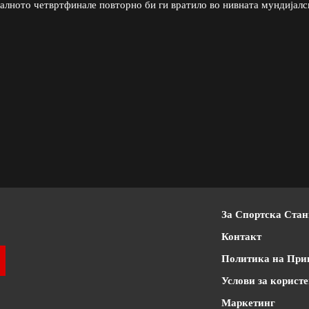
јалното четвртфинале повторно би ги вратило во нивната мундијалс
За Спортска Ста
Контакт
Политика на При
Услови за корист
Маркетинг