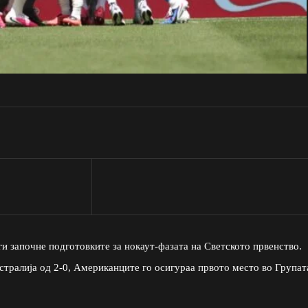
и започне подготовките за нокаут-фазата на Светското првенство.
стралија од 2-0, Американците го осигураа првото место во Групат