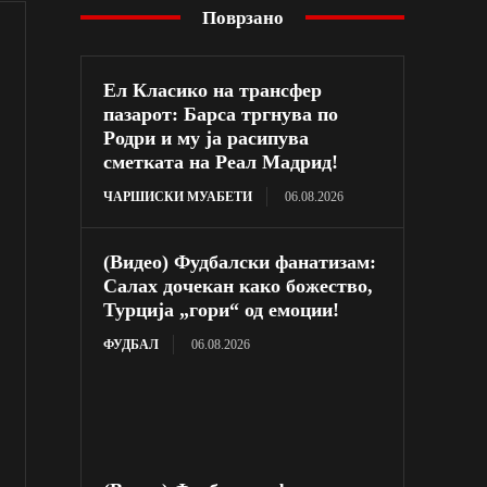
Поврзано
Ел Класико на трансфер
пазарот: Барса тргнува по
Родри и му ја расипува
сметката на Реал Мадрид!
ЧАРШИСКИ МУАБЕТИ
06.08.2026
(Видео) Фудбалски фанатизам:
Салах дочекан како божество,
Турција „гори“ од емоции!
ФУДБАЛ
06.08.2026