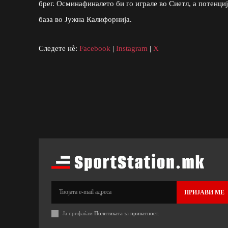
брег. Осминафиналето би го играле во Сиетл, а потенци
база во Јужна Калифорнија.
Следете нè:
Facebook
|
Instagram
|
X
ПРИЈАВИ МЕ
Ја прифаќам
Политиката за приватност
.