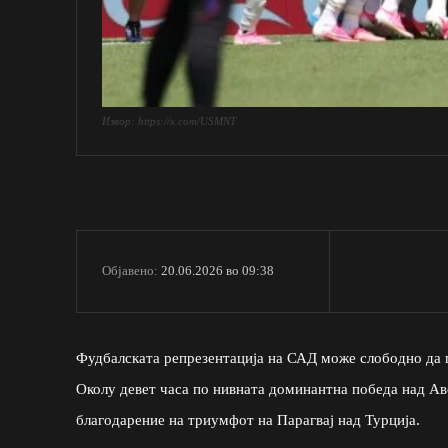
Извор: https://x.com/USMNT
20.06.2026 во 09:38
Објавено:
Фудбалската репрезентација на САД може слободно да г
Околу девет часа по нивната доминантна победа над Ав
благодарение на триумфот на Парагвај над Турција.