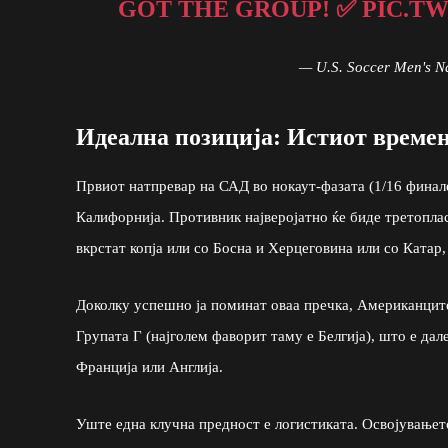
GOT THE GROUP! ✅
PIC.T
— U.S. Soccer Men's 
Идеална позиција: Истиот времен
Првиот натпревар на САД во нокаут-фазата (1/16 финале
Калифорнија. Противник најверојатно ќе биде третопла
вкрстат копја или со Босна и Херцеговина или со Катар,
Доколку успешно ја поминат оваа пречка, Американците
Групата Г (најголем фаворит таму е Белгија), што е да
Франција или Англија.
Уште една клучна предност е логистиката. Освојувањет