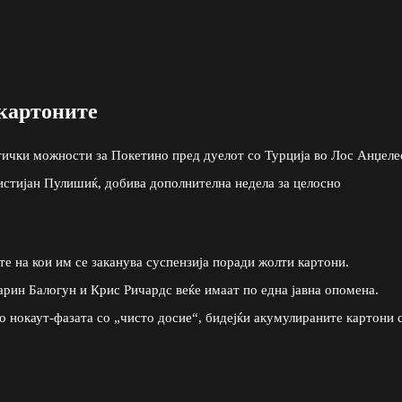
картоните
ички можности за Покетино пред дуелот со Турција во Лос Анџеле
истијан Пулишиќ, добива дополнителна недела за целосно
е на кои им се заканува суспензија поради жолти картони.
рин Балогун и Крис Ричардс веќе имаат по една јавна опомена.
во нокаут-фазата со „чисто досие“, бидејќи акумулираните картони 