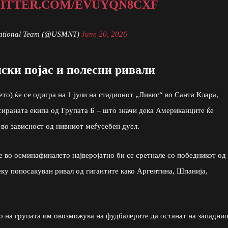
WITTER.COM/EVUYQN8CXF
National Team (@USMNT)
June 20, 2026
ски појас и полесни ривали
то) ќе се одигра на 1 јули на стадионот „Ливис“ во Санта Клара,
сираната екипа од Групата Б – што значи дека Американците ќе
 во зависност од нивниот меѓусебен дуел.
 во осминафиналето најверојатно би се сретнале со победникот од
леку попосакуван ривал од гигантите како Аргентина, Шпанија,
о на групата им овозможува на фудбалерите да останат на западни