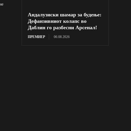
ие
Андалузиски шамар за будење:
Дефанзивниот колапс во
Даблин го разбесни Арсенал!
ПРЕМИЕР
06.08.2026