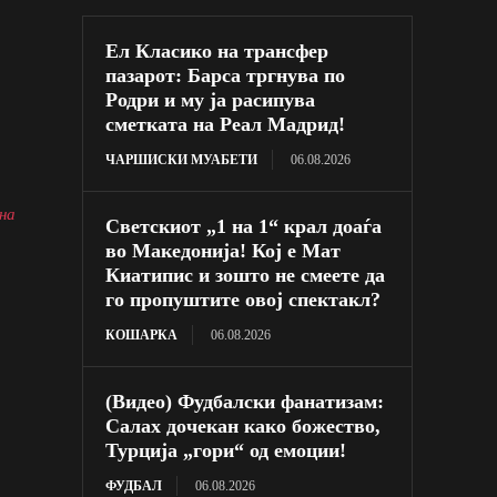
Ел Класико на трансфер
пазарот: Барса тргнува по
Родри и му ја расипува
сметката на Реал Мадрид!
ЧАРШИСКИ МУАБЕТИ
06.08.2026
на
Светскиот „1 на 1“ крал доаѓа
во Македонија! Кој е Мат
Киатипис и зошто не смеете да
го пропуштите овој спектакл?
КОШАРКА
06.08.2026
(Видео) Фудбалски фанатизам:
Салах дочекан како божество,
Турција „гори“ од емоции!
ФУДБАЛ
06.08.2026