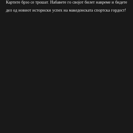
Картите брзо се трошат. Набавете го својот билет навреме и бидете
дел од новиот историски успех на македонската спортска гордост!