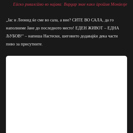
Епско ривалство во најава: Вардар знае како против Монпелје
„Јас и Леонид ќе сме во сала, а вие? СИТЕ ВО САЛА, да го
наполниме Јане до последното место! ЕДЕН ЖИВОТ – ЕДНА
ЉУБОВ!“ – напиша Настески, шеговито додавајќи дека части
пиво за присутните.