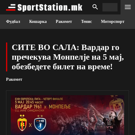
Фудбал
Кошарка
Ракомет
Тенис
Моторспорт
СИТЕ ВО САЛА: Вардар го
пречекува Монпелје на 5 мај,
обезбедете билет на време!
Ракомет