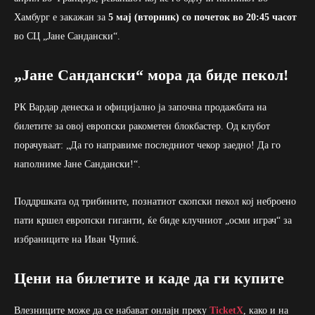
Хамбург е закажан за
5 мај (вторник) со почеток во 20:45 часот
во СЦ „Јане Сандански“.
„Јане Сандански“ мора да биде пекол!
РК Вардар денеска и официјално ја започна продажбата на
билетите за овој европски ракометен блокбастер. Од клубот
порачуваат: „Да го направиме последниот чекор заедно! Да го
наполниме Јане Сандански!“.
Поддршката од трибините, познатиот скопски пекол кој неброено
пати кршел европски гиганти, ќе биде клучниот „осми играч“ за
избраниците на Иван Чупиќ.
Цени на билетите и каде да ги купите
Влезниците може да се набават онлајн преку
TicketX
, како и на