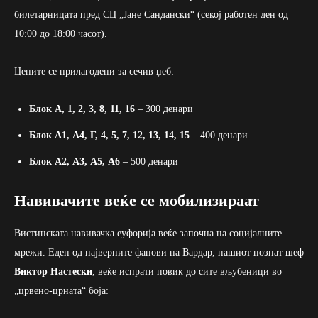
билетарницата пред СЦ „Јане Сандански“ (секој работен ден од
10:00 до 18:00 часот).
Цените се прилагодени за сечив џеб:
Блок А, 1, 2, 3, 8, 11, 16
– 300 денари
Блок А1, А4, Г, 4, 5, 7, 12, 13, 14, 15
– 400 денари
Блок А2, А3, А5, А6
– 500 денари
Навивачите веќе се мобилизираат
Вистинската навивачка еуфорија веќе започна на социјалните
мрежи. Еден од најверните фанови на Вардар, нашиот познат шеф
Виктор Настески
, веќе испрати повик до сите вљубеници во
„црвено-црната“ боја: