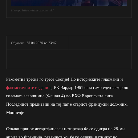
Извор: https://ticketx.com.mk/
25.04.2026 во 23:47
Објавено:
Ракометна треска го тресе Скопје! По историските пласмани и
фантастичните изданија
, РК Вардар 1961 е на само еден чекор до
големата завршница (Фајнал 4) во ЕХФ Европската лига.
Последниот предизвик на тој пат е стариот француски должник,
Монпелје.
Откако првиот четвртфинален натпревар ќе се одигра на 28-ми
април во Франција, реваншот кој ќе го одлучи патникот во