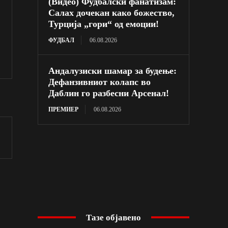
(Видео) Фудбалски фанатизам:
Салах дочекан како божество,
Турција „гори“ од емоции!
ФУДБАЛ
06.08.2026
Андалузиски шамар за будење:
Дефанзивниот колапс во
Даблин го разбесни Арсенал!
ПРЕМИЕР
06.08.2026
Тазе објавено