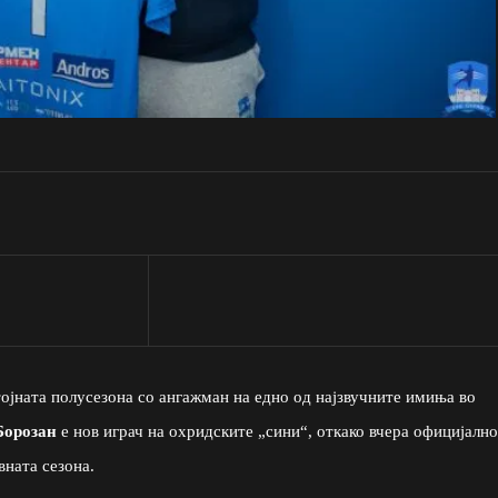
ојната полусезона со ангажман на едно од најзвучните имиња во
Борозан
е нов играч на охридските „сини“, откако вчера официјално
вната сезона.