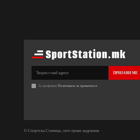
ПРИЈАВИ МЕ
Ја прифаќам
Политиката за приватност
.
© Спортска Станица, сите права задржани