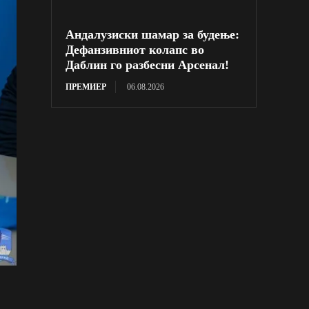
Андалузиски шамар за будење:
Дефанзивниот колапс во
Даблин го разбесни Арсенал!
ПРЕМИЕР
06.08.2026