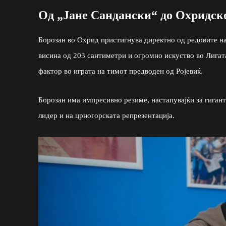
Од „Јане Сандански“ до Охридск
Борозан во Охрид пристигнува директно од редовите на
висина од 203 сантиметри и огромно искуство во Лигат
фактор во играта на тимот предводен од Ројевиќ.
Борозан има импресивно резиме, настапувајќи за гиган
лидер и на црногорската репрезентација.