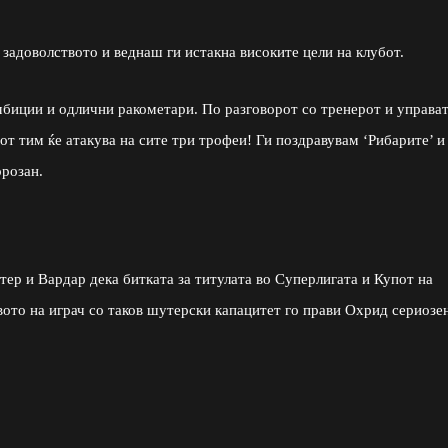
задоволството и веднаш ги истакна високите цели на клубот.
биции и одлични ракометари. По разговорот со тренерот и управат
т тим ќе атакува на сите три трофеи! Ги поздравувам ‘Рибарите’ и
орозан.
тер и Вардар дека битката за титулата во Суперлигата и Купот на
вото на играч со таков шутерски капацитет го прави Охрид сериозе