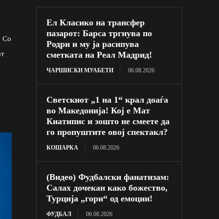
Ел Класико на трансфер
пазарот: Барса тргнува по
. Со
Родри и му ја расипува
сметката на Реал Мадрид!
от
ЧАРШИСКИ МУАБЕТИ
06.08.2026
Светскиот „1 на 1“ крал доаѓа
во Македонија! Кој е Мат
Киатипис и зошто не смеете да
го пропуштите овој спектакл?
КОШАРКА
06.08.2026
(Видео) Фудбалски фанатизам:
Салах дочекан како божество,
Турција „гори“ од емоции!
ФУДБАЛ
06.08.2026