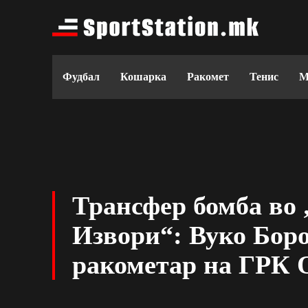
Фудбал
Кошарка
Ракомет
Тенис
М
Трансфер бомба во
Извори“: Вуко Боро
ракометар на ГРК 