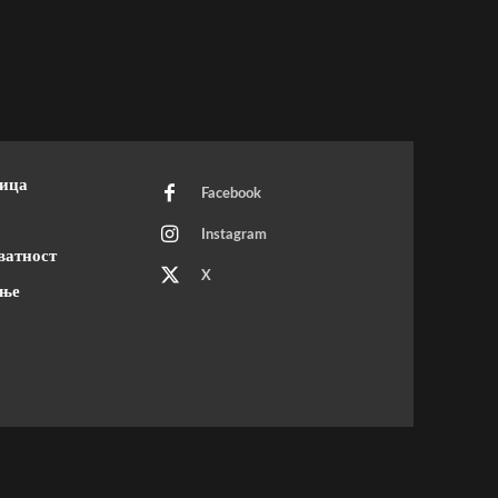
ница
Facebook
Instagram
ватност
X
ење