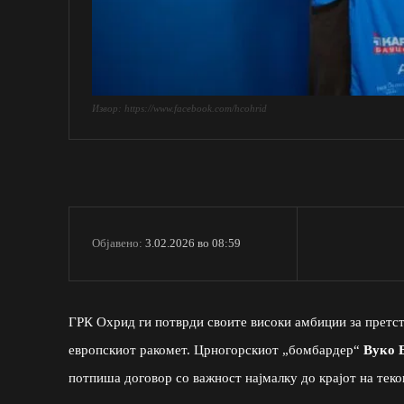
Извор: https://www.facebook.com/hcohrid
3.02.2026 во 08:59
Објавено:
ГРК Охрид ги потврди своите високи амбиции за претст
европскиот ракомет. Црногорскиот „бомбардер“
Вуко 
потпиша договор со важност најмалку до крајот на теко