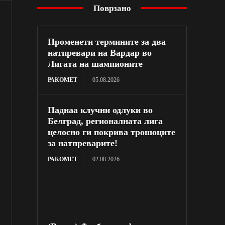
Поврзано
Променети термините за два
натпревари на Вардар во
Лигата на шампионите
РАКОМЕТ
05.08.2026
Паднаа клучни одлуки во
Белград, регионалната лига
целосно ги покрива трошоците
за натпреварите!
РАКОМЕТ
02.08.2026