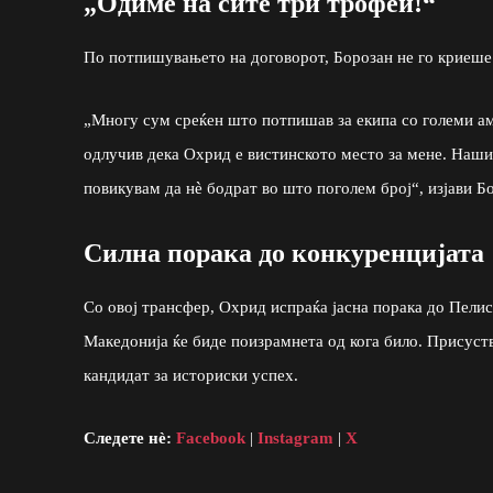
„Одиме на сите три трофеи!“
По потпишувањето на договорот, Борозан не го криеше 
„Многу сум среќен што потпишав за екипа со големи ам
одлучив дека Охрид е вистинското место за мене. Нашио
повикувам да нè бодрат во што поголем број“, изјави Б
Силна порака до конкуренцијата
Со овој трансфер, Охрид испраќа јасна порака до Пелис
Македонија ќе биде поизрамнета од кога било. Присуст
кандидат за историски успех.
Следете нè:
Facebook
|
Instagram
|
X