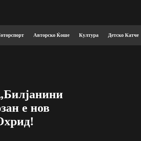
оторспорт
Авторско Ќоше
Култура
Детско Катче
 „Билјанини
зан е нов
Охрид!