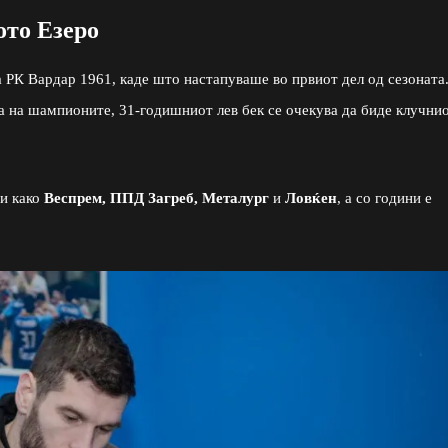
ото Езеро
 РК Вардар 1961, каде што настапуваше во првиот дел од сезоната
а на шампионите, 31-годишниот лев бек се очекува да биде клучни
ти како
Веспрем, ППД Загреб, Металург
и
Ловќен
, а со години е