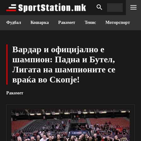
Фудбал
Кошарка
Ракомет
Тенис
Моторспорт
Вардар и официјално е
шампион: Падна и Бутел,
Лигата на шампионите се
враќа во Скопје!
Ракомет