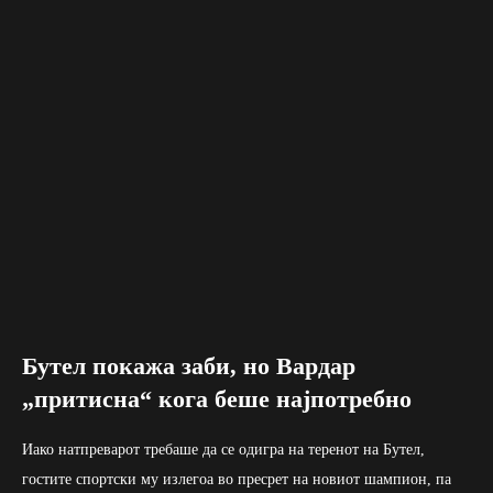
Бутел покажа заби, но Вардар
„притисна“ кога беше најпотребно
Иако натпреварот требаше да се одигра на теренот на Бутел,
гостите спортски му излегоа во пресрет на новиот шампион, па