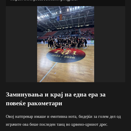
Заминувања и крај на една ера за
повеќе ракометари
Овој натпревар имаше и емотивна нота, бидејќи за голем дел од
играчите ова беше последен танц во црвено-црниот дрес.