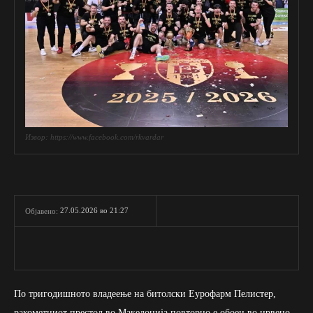
Извор: https://www.facebook.com/rkvardar
27.05.2026 во 21:27
Објавено:
По тригодишното владеење на битолски Еурофарм Пелистер,
ракометниот престол во Македонија повторно е обоен во црвено-