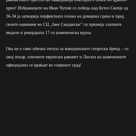
црно! Избраниците на Иван Чупиќ со победа над Бутел Скопје од
36-34 ја затворија перфектната сезона на домашна сцена и пред
своите навивачи во СЦ „Јане Сандански“ ги примија златните
медали и рекордната 17-та шампионска круна.
Ова не е само обична титула за македонскиот спортски бренд – со
овој пехар, елитниот европски ракомет и Лигата на шампионите
официјално се враќаат во главниот град!