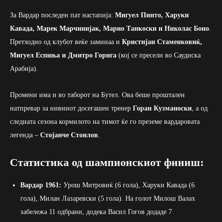
За Вардар последен пат настапија:
Мигуел Пинто, Харуки
Кавада, Марек Марчинијак, Марио Танкоски и Николас Боно
.
Претходно од клубот веќе заминаа и
Кристијан Стаменковиќ,
Мигуел Еспиња и Дмитро Горига
(кој се пресели во Саудиска
Арабија).
Промени има и во таборот на Бутел. Ова беше проштален
натпревар за нивниот досегашен тренер
Горан Кузманоски
, а од
следната сезона кормилото на тимот ќе го преземе вардаровата
легенда –
Стојанче Стоилов
.
Статистика од шампионскиот финиш:
Вардар 1961:
Урош Митровиќ (6 гола), Харуки Кавада (6
гола), Милан Лазаревски (5 гола). На голот Милош Валах
забележа 11 одбрани, додека Васил Гогов додаде 7