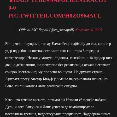
0-0
PIC.TWITTER.COM/H8ZO964AUL
— Official SSC Napoli (@en_sscnapoli)
November 4, 2025
Во првото полувреме, токму Елмас беше најблизу до гол, со остар
удар од работ на шеснаесеттникот што го натера Зетерер да
интервенира. Неколку минути подоцна, се избори и за продор низ
двајца дефанзивци, но повторно без реализација откако неговиот
соиграч Мектоминеј му попречи во шутот. На другата страна,
Ајнтрахт преку Ансгар Кнауф ја имаше најсериозната шанса, но
Вања Милинковиќ-Савиќ реагираше сигурно.
Како што течеше времето, ритамот на Наполи сè повеќе паѓаше.
Дури и кога Ангуиса и Ланг успеваа да комбинираат во
последната третина, недостасуваше прецизност. Најдобрата шанса