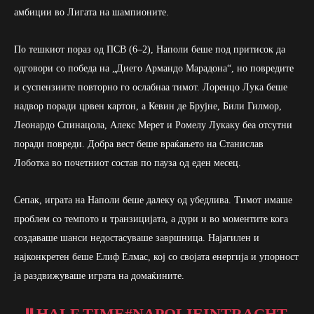
амбиции во Лигата на шампионите.
По тешкиот пораз од ПСВ (6–2), Наполи беше под притисок да
одговори со победа на „Диего Армандо Марадона“, но повредите
и суспензиите повторно го ослабнаа тимот. Лоренцо Лука беше
надвор поради црвен картон, а Кевин де Брујне, Били Гилмор,
Леонардо Спинацола, Алекс Мерет и Ромелу Лукаку беа отсутни
поради повреди. Добра вест беше враќањето на Станислав
Лоботка во почетниот состав по пауза од еден месец.
Сепак, играта на Наполи беше далеку од убедлива. Тимот имаше
проблем со темпото и транзицијата, а дури и во моментите кога
создаваше шанси недостасуваше завршница. Најагилен и
најконкретен беше Елиф Елмас, кој со својата енергија и упорност
ја раздвижуваше играта на домаќините.
⏸️HALF TIME
#NAPOLIEINTRACHT