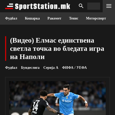
Фудбал
Кошарка
Ракомет
Тенис
Моторспорт
(Видео) Елмас единствена
светла точка во бледата игра
на Наполи
Фудбал
Бундеслига
Серија А
ФИФА / УЕФА