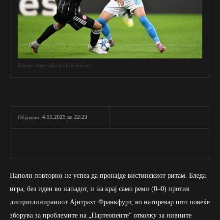
Извор: https://football-italia.net
4.11.2025 во 22:23
Објавено:
Наполи повторно не успеа да пронајде вистинскиот ритам. Бледа
игра, без идеи во нападот, и на крај само реми (0–0) против
дисциплинираниот Ајнтрахт Франкфурт, во натпревар што повеќе
зборува за проблемите на „Партеопеите“ отколку за нивните