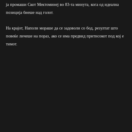
ја промаши Скот Мектоминеј во 83-та минута, кога од идеална
позиција биеше над голот.
На крајот, Наполи мораше да се задоволи со бод, резултат што
повеќе личеше на пораз, ако се има предвид притисокот под кој е
тимот.