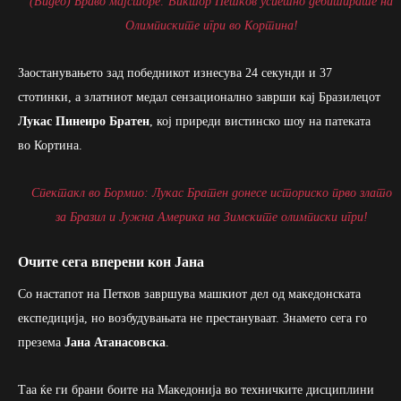
(Видео) Браво мајсторе: Виктор Петков успешно дебитираше на
Олимписките игри во Кортина!
Заостанувањето зад победникот изнесува 24 секунди и 37
стотинки, а златниот медал сензационално заврши кај Бразилецот
Лукас Пинеиро Братен
, кој приреди вистинско шоу на патеката
во Кортина.
Спектакл во Бормио: Лукас Братен донесе историско прво злато
за Бразил и Јужна Америка на Зимските олимписки игри!
Очите сега вперени кон Јана
Со настапот на Петков завршува машкиот дел од македонската
експедиција, но возбудувањата не престануваат. Знамето сега го
презема
Јана Атанасовска
.
Таа ќе ги брани боите на Македонија во техничките дисциплини