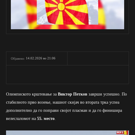
14.02.2026 во 21:06
Објавено:
Олимпиското крштевање за
Виктор Петков
заврши успешно. По
стабилното прво возење, нашиот скијач во втората трка успеа
дополнително да го поправи својот пласман и да го финишира
велеслаломот на
55. место
.