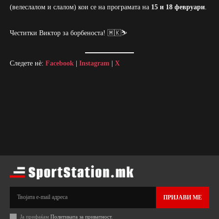
(велеслалом и слалом) кои се на програмата на
15 и 18 февруари
.
Честитки Виктор за борбеноста! 🇲🇰⛷️
Следете нè:
Facebook
|
Instagram
|
X
ПРИЈАВИ МЕ
Ја прифаќам
Политиката за приватност
.