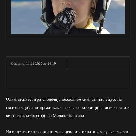
11.01.2026 во 14:19
Објавено:
Олимписките игри споделија неодоливо симпатично видео на
своите социјални мрежи како загревање за официјалните игри кои
ќе ги гледаме наскоро во Милано-Кортина.
На видеото се прикажани мали деца кои се натпреваруваат во ски-