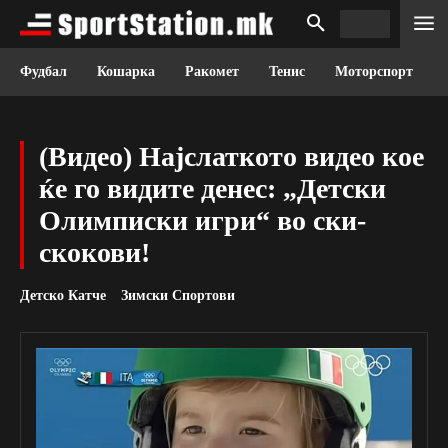
Фудбал
Кошарка
Ракомет
Тенис
Моторспорт
(Видео) Најслаткото видео кое
ќе го видите денес: „Детски
Олимписки игри“ во ски-
скокови!
Детско Катче
Зимски Спортови