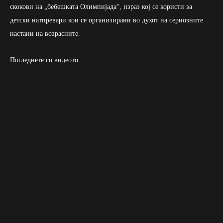
скокови на „бебешката Олимпијада“, израз кој се користи за
детски натпревари кои се организирани во духот на сериозните
настани на возрасните.
Погледнете го видеото: