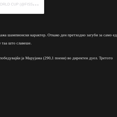
A
POST SHARED BY VIESSMANN FIS SKI JUMPING WORLD CUP (@FISSKIJUMPING)
ажа шампионски карактер. Откако ден претходно загуби за само ед
 таа што славеше.
 победувајќи ја Марујама (290,1 поени) во директен дуел. Третото