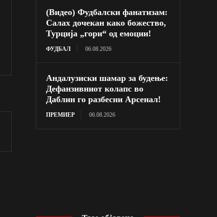
(Видео) Фудбалски фанатизам:
Салах дочекан како божество,
Турција „гори“ од емоции!
ФУДБАЛ
06.08.2026
Андалузиски шамар за будење:
Дефанзивниот колапс во
Даблин го разбесни Арсенал!
ПРЕМИЕР
06.08.2026