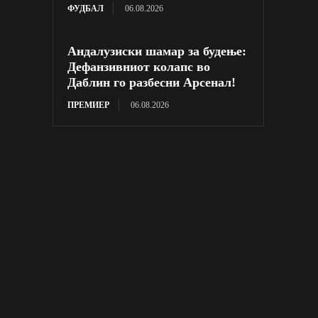
ФУДБАЛ
06.08.2026
Андалузиски шамар за будење:
Дефанзивниот колапс во
Даблин го разбесни Арсенал!
ПРЕМИЕР
06.08.2026