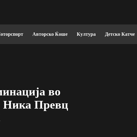
оторспорт
Авторско Ќоше
Култура
Детско Катче
минација во
и Ника Превц
!