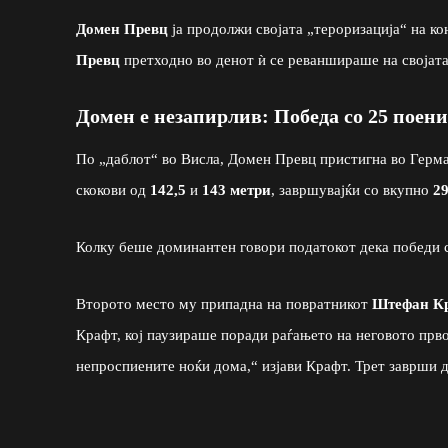
Домен Превц
ја продолжи својата „тероризација“ на ко
Превц
претходно во денот ѝ се реваншираше на својата
Домен е незапирлив: Победа со 25 поени
По „даблот“ во Висла, Домен Превц пристигна во Герма
скокови од
142,5
и
143 метри
, завршувајќи со вкупно
29
Колку беше доминантен говори податокот дека победи 
Второто место му припадна на повратникот
Штефан К
Крафт, кој паузираше поради раѓањето на неговото прв
непроспиените ноќи дома,“ изјави Крафт. Трет заврши