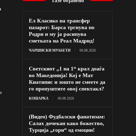
Тазе објавено
а
Ел Класико на трансфер
пазарот: Барса тргнува по
Родри и му ја расипува
сметката на Реал Мадрид!
ЧАРШИСКИ МУАБЕТИ
06.08.2026
Светскиот „1 на 1“ крал доаѓа
во Македонија! Кој е Мат
Киатипис и зошто не смеете да
го пропуштите овој спектакл?
а
КОШАРКА
06.08.2026
(Видео) Фудбалски фанатизам:
Салах дочекан како божество,
Турција „гори“ од емоции!