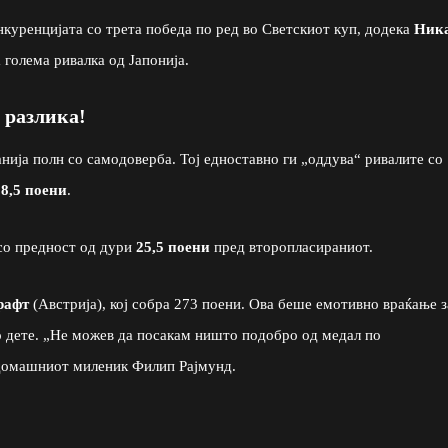
нкуренцијата со трета победа по ред во Светскиот куп, додека
Ник
 голема ривалка од Јапонија.
 разлика!
нија полн со самодоверба. Тој едноставно ги „оддува“ ривалите со
8,5 поени
.
со предност од дури
25,5 поени
пред второпласираниот.
рафт
(Австрија), кој собра 273 поени. Ова беше емотивно враќање з
о дете. „Не можев да посакам ништо подобро од медал по
 домашниот миленик Филип Рајмунд.