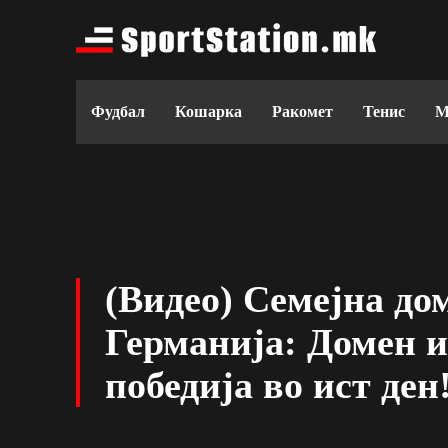
Фудбал
Кошарка
Ракомет
Тенис
М
(Видео) Семејна до
Германија: Домен 
победија во ист ден