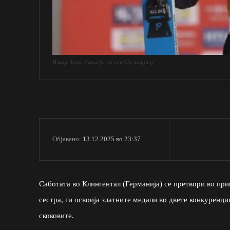
Извор: https://www.fis-ski.com/ski-jumping/
13.12.2025 во 23:37
Објавено:
Саботата во Клингентал (Германија) се претвори во при
сестра, ги освоија златните медали во двете конкуренци
скоковите.