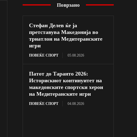
Поврзано
Стефан Делев ќе ја
претставува Македонија во
триатлон на Медитеранските
игри
ПОВЕЌЕ СПОРТ
05.08.2026
Патот до Таранто 2026:
Историскиот континуитет на
македонските спортски херои
на Медитеранските игри
ПОВЕЌЕ СПОРТ
04.08.2026