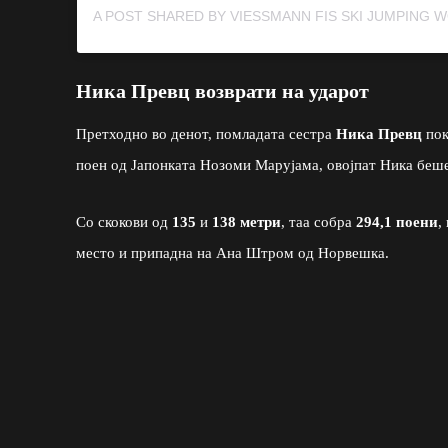
Ника Превц возврати на ударот
Претходно во денот, помладата сестра
Ника Превц
пок
поен од Јапонката Нозоми Марујама, овојпат Ника беше
Со скокови од
135
и
138 метри
, таа собра
294,1 поени
,
место и припадна на Ана Штром од Норвешка.