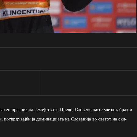
ватен празник на семејството Превц. Словенечките ѕвезди, брат и
и, потврдувајќи ја доминацијата на Словенија во светот на ски-