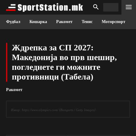
Фудбал
Кошарка
Ракомет
Тенис
Моторспорт
Ждрепка за СП 2027:
Македонија во прв шешир,
погледнете ги можните
противници (Табела)
Ракомет
Извор: https://www.olympics.com/ {Bongarts / Getty Images}