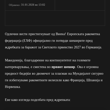
31.01.2026 во 13:02
Објавено:
Одлични вести пристигнуваат од Виена! Европската ракометна
федерација (ЕХФ) официјално ги потврди шеширите пред
ждребката за баражот за Светското првенство 2027 во Германија.
Македонија, благодарение на континуитетот на големите
натпреварувања, е сместена во
првиот шешир
. Ова е огромна
предност бидејќи во двомечот за пласман на Мундијалот сигурно
ги избегнуваме ракометните велесили како Франција, Шпанија и
Норвешка.
Еве како изгледа поделбата пред ждрепката: