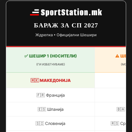
БАРАЖ ЗА СП 2027
Ждрепка • Официјални Шешири
✅ ШЕШИР 1 (НОСИТЕЛИ)
⚠️ ШЕШ
(ГИ ИЗБЕГНУВАМЕ)
(МОЖН
🇲🇰 МАКЕДОНИЈА
🇨
🇫🇷 Франција
🇮
🇪🇸 Шпанија
🇧🇦 Би
🇸🇮 Словенија
🇷🇸 Србиј