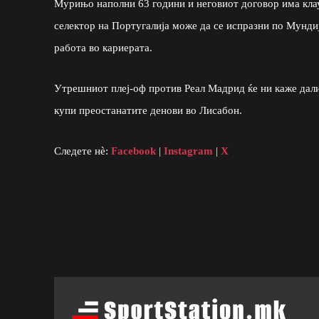
Мурињо наполни 63 години и неговиот договор има клауз
селектор на Португалија може да се испразни по Мундиј
работа во кариерата.
Утрешниот плеј-оф против Реал Мадрид ќе ни каже дали
купи преостанатите денови во Лисабон.
Следете нè:
Facebook
|
Instagram
|
X