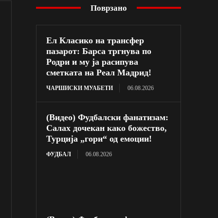
Поврзано
Ел Класико на трансфер
пазарот: Барса тргнува по
Родри и му ја расипува
сметката на Реал Мадрид!
ЧАРШИСКИ МУАБЕТИ
06.08.2026
(Видео) Фудбалски фанатизам:
Салах дочекан како божество,
Турција „гори“ од емоции!
ФУДБАЛ
06.08.2026