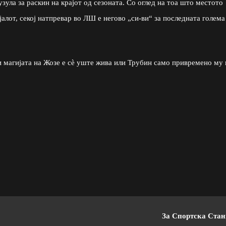
ула за раскин на крајот од сезоната. Со оглед на тоа што местото
алот, секој натпревар во ЛШ е негово „си-ви“ за последната голема
 магијата на Жозе е сè уште жива или Трубин само привремено му 
За Спортска Ста