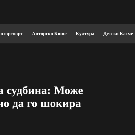
оторспорт
Авторско Ќоше
Култура
Детско Катче
а судбина: Може
но да го шокира