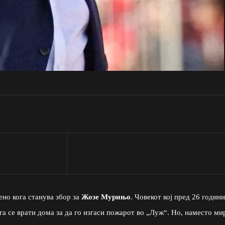
ено кога станува збор за
Жозе Мурињо
. Човекот кој пред 26 години
га се врати дома за да го изгаси пожарот во „Луж“. Но, наместо ми