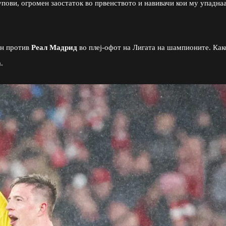
пови, огромен заостаток во првенството и навивачи кои му упаднаа
ан против
Реал Мадрид
во плеј-офот на Лигата на шампионите. Как
.