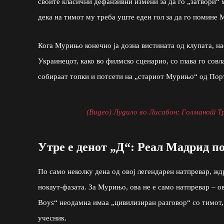
своите класични дефанзивни измени за да го „затвори“
дека на тимот му треба уште еден гол за да го помине М
Кога Мурињо конечно ја дозна вистината од клупата, н
Украинецот, како во филмско сценарио, со глава го сов
собираат топки и потсети на „стариот Мурињо“ од Пор
(Видео) Лудило во Лисабон: Голманот Тр
Утре е денот „Д“: Реал Мадрид п
По само неколку дена од овој легендарен натпревар, жд
нокаут-фазата. За Мурињо, ова не е само натпревар – о
Boys“ неодамна имаа „цивилизиран разговор“ со тимот, 
учесник.