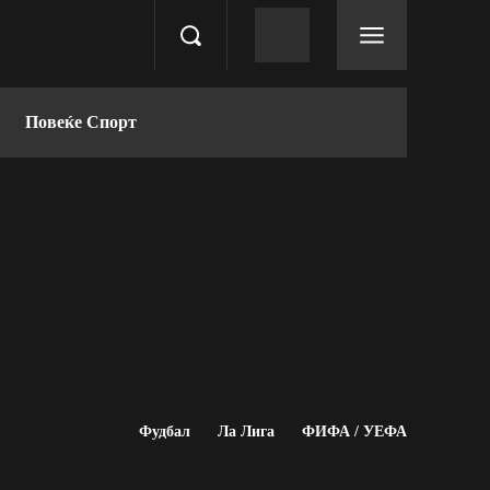
Повеќе Спорт
Фудбал
Ла Лига
ФИФА / УЕФА