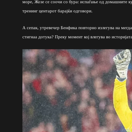
море, Жозе се соочи со бура: испаѓање од домашните ку
тренинг центарот барајќи одговори.
А сепак, утревечер Бенфика повторно излегува на мегд
стигнаа дотука? Преку момент кој влегува во историјата