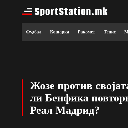
Фудбал
Кошарка
Ракомет
Тенис
М
Жозе против својат
ли Бенфика повтор
Реал Мадрид?