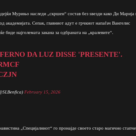
идејќи Мурињо наследи „скршен“ состав без ѕвезди како Ди Марија 
 академијата. Сепак, главниот адут е грчкиот напаѓач Вангелис
 ќе биде најголемата закана за одбраната на „кралевите“.
NFERNO DA LUZ DISSE 'PRESENTE'.
RMCF
CZJN
(@SLBenfica)
February 15, 2026
навистина „Специјалниот“ го пронајде своето старо магично стапче