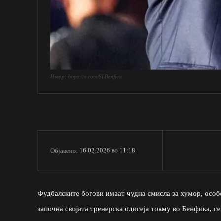
Извор: https://x.com/SLBenfica
16.02.2026 во 11:18
Објавено:
Фудбалските богови имаат чудна смисла за хумор, особ
започна својата тренерска одисеја токму во Бенфика, се