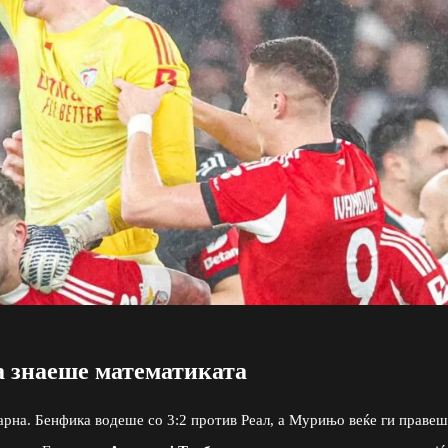
ја знаеше математиката
арна. Бенфика водеше со 3:2 против Реал, а Мурињо веќе ги правеш