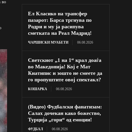
 во
Ел Класико на трансфер
пазарот: Барса тргнува по
Родри и му ја расипува
о
сметката на Реал Мадрид!
ЧАРШИСКИ МУАБЕТИ
06.08.2026
Светскиот „1 на 1“ крал доаѓа
во Македонија! Кој е Мат
Киатипис и зошто не смеете да
го пропуштите овој спектакл?
КОШАРКА
06.08.2026
(Видео) Фудбалски фанатизам:
Салах дочекан како божество,
Турција „гори“ од емоции!
ФУДБАЛ
06.08.2026