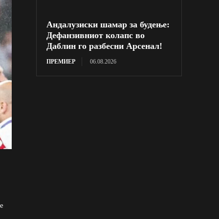
Андалузиски шамар за будење:
Дефанзивниот колапс во
Даблин го разбесни Арсенал!
ПРЕМИЕР
06.08.2026
е