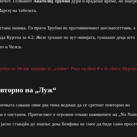
 мечот. Голманот
Анатолиј Трубин
дури и крадеше време, не знаејќ
арсеј на табелата.
астана паника. Го прати Трубин во противничкиот шеснаесеттник, а
лада Куртоа за 4:2. Жозе трчаше по аут-линијата, гушкаше деца што
то и Челси.
убин во 98-та минута го „симна“ Реал од топ 8 и го спаси Мурињ
овторно на „Луж“
репката сакаше овие два тима веднаш да се сретнат повторно во
ва е опстанок. Притисокот е огромен откако навивачите на „No Nam
јасно ставајќи до знаење дека Бенфика не смее да биде само просе