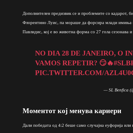
Дополнителен предизвик се и проблемите со кадарот, б
Флорентино Луис, па мораше да форсира млади имиња од
Павлидис, кој е во животна форма со 27 гола сезонава и
NO DIA 28 DE JANEIRO, O I
VAMOS REPETIR? 😏🔥
#SLB
PIC.TWITTER.COM/AZL4U0
— SL Benfica 
Моментот кој менува кариери
Дали победата од 4:2 беше само случајна еуфорија или 