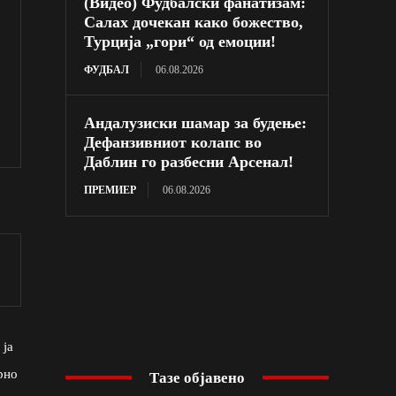
(Видео) Фудбалски фанатизам:
Салах дочекан како божество,
Турција „гори“ од емоции!
ФУДБАЛ
06.08.2026
Андалузиски шамар за будење:
Дефанзивниот колапс во
Даблин го разбесни Арсенал!
ПРЕМИЕР
06.08.2026
 ја
рно
Тазе објавено