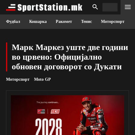
Фудбал
Кошарка
Ракомет
Тенис
Моторспорт
Марк Маркез уште две години
во црвено: Официјално
обновен договорот со Дукати
Моторспорт
Moto GP