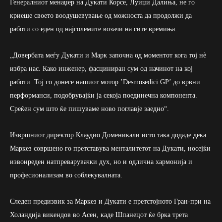
Генералниот менаџер на Дукати Корсе, Луиџи Далиња, не го
криеше своето воодушевување од можноста да продолжи да
работи со еден од најголемите возачи на сите времиња:
„Довербата меѓу Дукати и Марк започна од моментот кога тој нè
избра нас. Како инженер, фасциниран сум од начинот на кој
работи. Тој го донесе нашиот мотор ’Desmosedici GP’ до врвни
перформанси, подобрувајќи ја секоја поединечна компонента.
Среќен сум што ќе пишуваме ново поглавје заедно“.
Извршниот директор Клаудио Доменикали исто така додаде дека
Маркез совршено го претставува менталитетот на Дукати, носејќи
извонреден натпреварувачки дух, но и одлична хармонија и
професионализам во соблекувалната.
Следен предизвик за Маркез и Дукати е претстојното Гран-при на
Холандија викендов во Асен, каде Шпанецот ќе брка трета