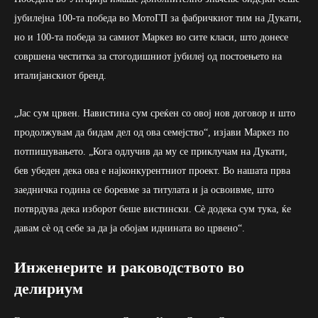
јубилејна 100-та победа во МотоГП за фабричкиот тим на Дукати,
но и 100-та победа за самиот Маркез во сите класи, што донесе
совршена честитка за стогодишниот јубилеј од постоењето на
италијанскиот бренд.
„Јас сум црвен. Навистина сум среќен со овој нов договор и што
продолжувам да бидам дел од ова семејство“, изјави Маркез по
потпишувањето. „Кога одлучив да му се приклучам на Дукати,
бев убеден дека ова е најконкурентниот проект. Во нашата прва
заедничка година се боревме за титулата и ја освоивме, што
потврдува дека изборот беше вистински. Сè додека сум тука, ќе
давам сè од себе за да ја обојам иднината во црвено“.
Инженерите и раководството во
делириум