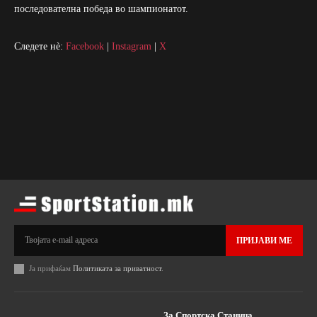
последователна победа во шампионатот.
Следете нè:
Facebook
|
Instagram
|
X
ПРИЈАВИ МЕ
Ја прифаќам
Политиката за приватност
.
За Спортска Станица