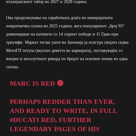
италијанскиот табор во 2027 и 2028 година.
Ова продолжување на соработката доаѓа по неверојатната
повратничка сезона во 2025 година, кога популарниот „број 93“
доминираше на патеките со 14 спринт победи и 11 Гран-при
триумфи. Маркез тогаш уште во Јапонија ја осигура својата седма
МотоГП титула (вкупно деветта во кариерата), поставувајќи го
воедно и апсолутниот рекорд по бројот на освоени поени во една
сезона.
MARC IS RED 🔴
PERHAPS REDDER THAN EVER,
AND READY TO WRITE, IN FULL
#DUCATI
RED, FURTHER
LEGENDARY PAGES OF HIS