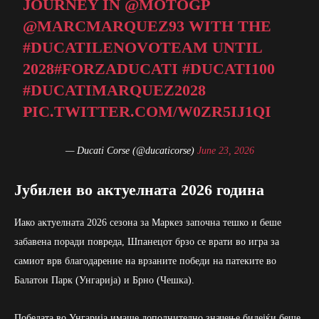
JOURNEY IN
@MOTOGP
@MARCMARQUEZ93
WITH THE
#DUCATILENOVOTEAM
UNTIL
2028
#FORZADUCATI
#DUCATI100
#DUCATIMARQUEZ2028
PIC.TWITTER.COM/W0ZR5IJ1QI
— Ducati Corse (@ducaticorse)
June 23, 2026
Јубилеи во актуелната 2026 година
Иако актуелната 2026 сезона за Маркез започна тешко и беше
забавена поради повреда, Шпанецот брзо се врати во игра за
самиот врв благодарение на врзаните победи на патеките во
Балатон Парк (Унгарија) и Брно (Чешка).
Победата во Унгарија имаше дополнително значење бидејќи беше