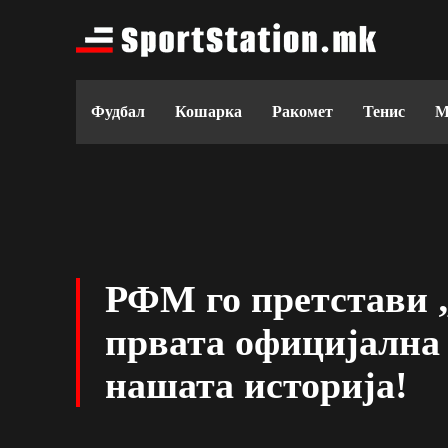
Фудбал
Кошарка
Ракомет
Тенис
М
РФМ го претстави 
првата официјална
нашата историја!