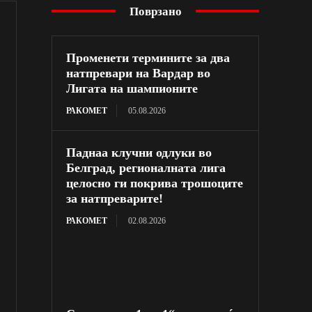
Поврзано
Променети термините за два
натпревари на Вардар во
Лигата на шампионите
РАКОМЕТ
05.08.2026
Паднаа клучни одлуки во
Белград, регионалната лига
целосно ги покрива трошоците
за натпреварите!
РАКОМЕТ
02.08.2026