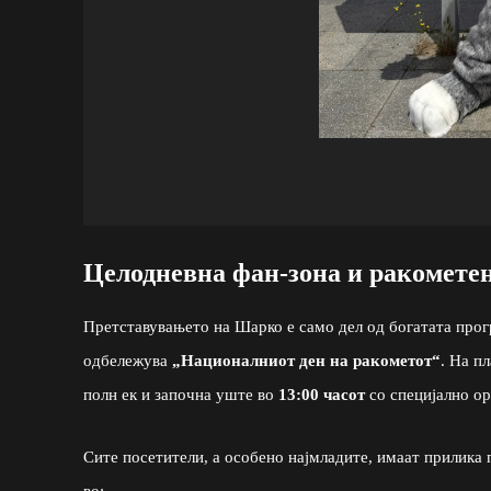
Целодневна фан-зона и ракомете
Претставувањето на Шарко е само дел од богатата прог
одбележува
„Националниот ден на ракометот“
. На п
полн ек и започна уште во
13:00 часот
со специјално ор
Сите посетители, а особено најмладите, имаат прилика 
во: