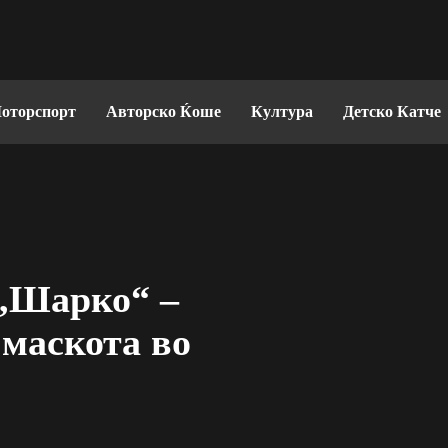
оторспорт
Авторско Ќоше
Култура
Детско Катче
„Шарко“ –
 маскота во