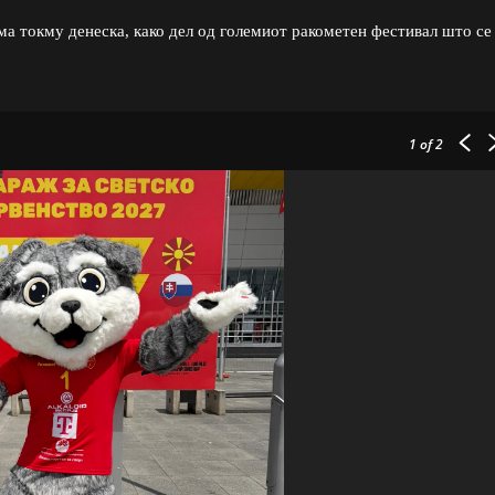
ма токму денеска, како дел од големиот ракометен фестивал што се
1
of 2