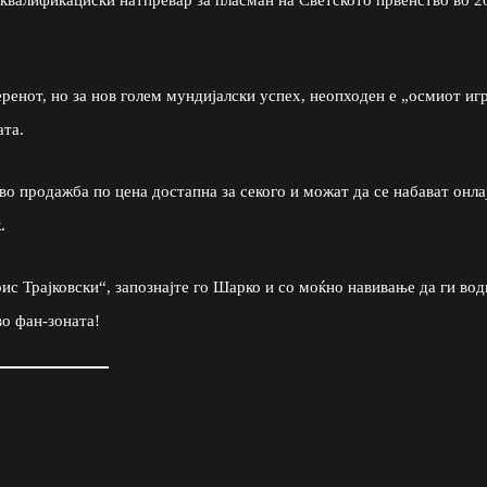
ренот, но за нов голем мундијалски успех, неопходен е „осмиот иг
ата.
во продажба по цена достапна за секого и можат да се набават онла
k
.
ис Трајковски“, запознајте го Шарко и со моќно навивање да ги во
во фан-зоната!