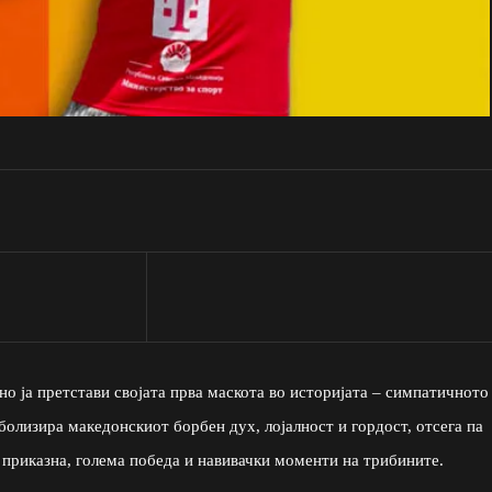
о ја претстави својата прва маскота во историјата – симпатичното
болизира македонскиот борбен дух, лојалност и гордост, отсега па
 приказна, голема победа и навивачки моменти на трибините.