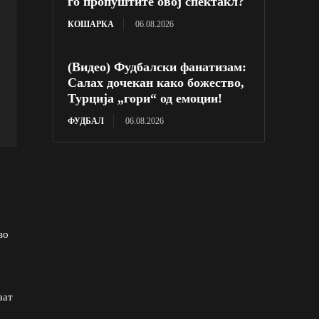
го пропуштите овој спектакл?
КОШАРКА
06.08.2026
(Видео) Фудбалски фанатизам:
Салах дочекан како божество,
Турција „гори“ од емоции!
ФУДБАЛ
06.08.2026
во
аат