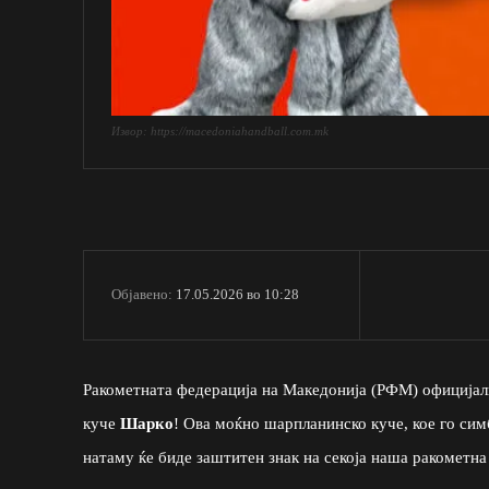
Извор: https://macedoniahandball.com.mk
17.05.2026 во 10:28
Објавено:
Ракометната федерација на Македонија (РФМ) официјалн
куче
Шарко
! Ова моќно шарпланинско куче, кое го сим
натаму ќе биде заштитен знак на секоја наша ракометна