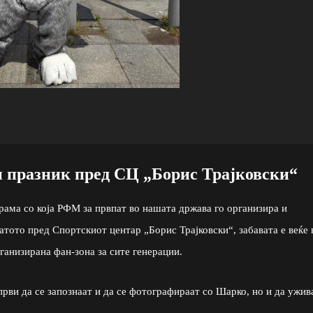
н празник пред СЦ „Борис Трајковски“
рама со која РФМ за првпат во нашата држава го организира и
латото пред Спортскиот центар „Борис Трајковски“, забавата е веќе 
ганизирана фан-зона за сите генерации.
први да се запознаат и да се фотографираат со Шарко, но и да ужив