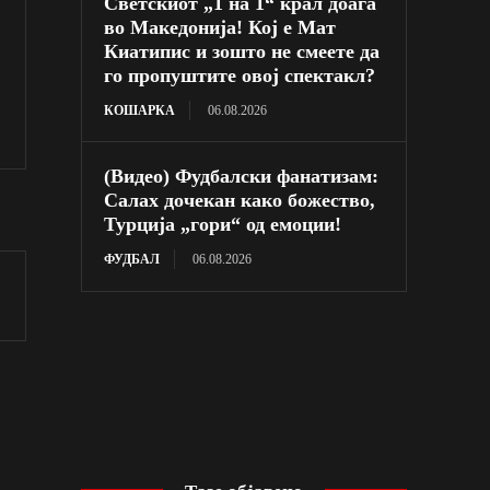
Светскиот „1 на 1“ крал доаѓа
во Македонија! Кој е Мат
Киатипис и зошто не смеете да
го пропуштите овој спектакл?
КОШАРКА
06.08.2026
(Видео) Фудбалски фанатизам:
Салах дочекан како божество,
Турција „гори“ од емоции!
ФУДБАЛ
06.08.2026