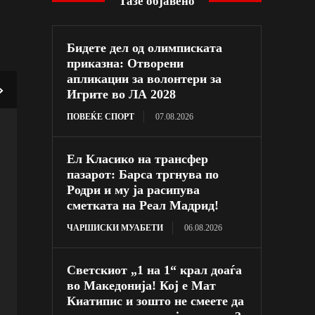
Тазе објавено
Бидете дел од олимписката
приказна: Отворени
апликации за волонтери за
Игрите во ЛА 2028
ПОВЕЌЕ СПОРТ
07.08.2026
Ел Класико на трансфер
пазарот: Барса тргнува по
Родри и му ја расипува
сметката на Реал Мадрид!
ЧАРШИСКИ МУАБЕТИ
06.08.2026
Светскиот „1 на 1“ крал доаѓа
во Македонија! Кој е Мат
Киатипис и зошто не смеете да