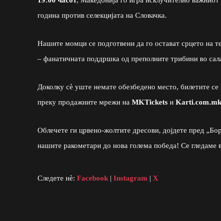
година против селекцијата на Словачка.
Нашите момци се подготвени да го остават срцето на те
– фанатичната поддршка од преполните трибини во сал
Доколку сè уште немате обезбедено место, билетите се 
преку продажните мрежи на
MKTickets
и
Karti.com.m
Облечете ги црвено-жолтите дресови, дојдете пред „Бор
нашите ракометари до нова голема победа! Се гледаме 
Следете нè:
Facebook
|
Instagram
|
X