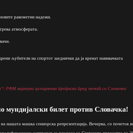
 новите ракометни надежи.
агрева атмосферата.
вачи.
крени љубители на спортот заеднички да ја кренат навивачката
и“: РФМ најавува целодневна програма пред мечот со Словачка
по мундијалски билет против Словачка!
 на нашата машка сениорска репрезентација. Вечерва, со почеток в
 квалификациски натпревар за пласман на Светското првенство во 2