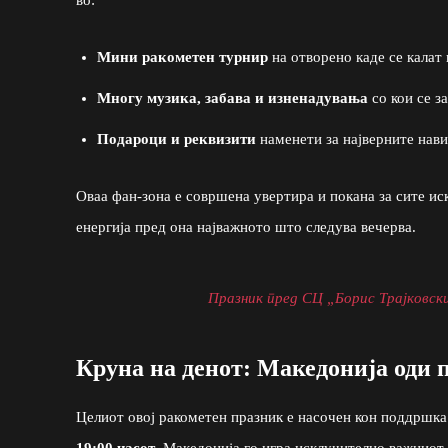
Мини ракометен турнир
на отворено каде се калат
Многу музика, забава и изненадувања
со кои се з
Подароци и реквизити
наменети за најверните нави
Оваа фан-зона е совршена увертира и покана за сите ис
енергија пред она најважното што следува вечерва.
Празник пред СЦ „Борис Трајковск
Круна на денот: Македонија оди 
Целиот овој ракометен празник е насочен кон поддршка
19:00 часот
, Македонија го игра исклучително важниот