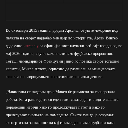
Во октомври 2015 година, додека Арсенал сè уште чекореше под
палката на својот најдобар менаџер во историјата, Арсен Венгер
даде едно
интервју
за официјалниот клупски веб-сајт кое денес, во
мај 2026 година, звучи како вистинско фудбалско пророштво.
Тогаш, легендарниот Французин јавно го повика својот тогашен
капитен, Микел Артета, сериозно да размисли за менаџерската
кариера по завршувањето на активните играчки денови.
„Навистина се надевам дека Микел ќе размисли за тренерската
работа. Кога раководите со еден тим, сакате да ги видите вашите
поранешни играчи како го продолжуваат патот и како го
пренесуваат знаењето на помладите. Сакате тие да ја сочуваат
експертизата за начинот на кој сакаме да играме фудбал и како