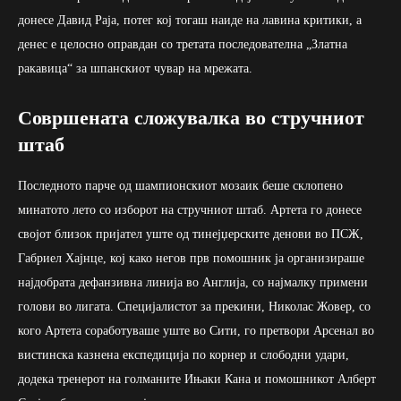
донесе Давид Раја, потег кој тогаш наиде на лавина критики, а
денес е целосно оправдан со третата последователна „Златна
ракавица“ за шпанскиот чувар на мрежата.
Совршената сложувалка во стручниот
штаб
Последното парче од шампионскиот мозаик беше склопено
минатото лето со изборот на стручниот штаб. Артета го донесе
својот близок пријател уште од тинејџерските денови во ПСЖ,
Габриел Хајнце, кој како негов прв помошник ја организираше
најдобрата дефанзивна линија во Англија, со најмалку примени
голови во лигата. Специјалистот за прекини, Николас Жовер, со
кого Артета соработуваше уште во Сити, го претвори Арсенал во
вистинска казнена експедиција по корнер и слободни удари,
додека тренерот на голманите Ињаки Кана и помошникот Алберт