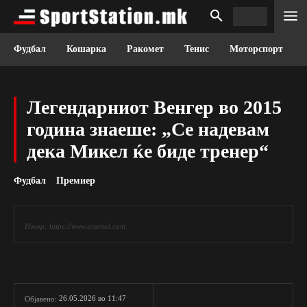
Фудбал
Кошарка
Ракомет
Тенис
Моторспорт
Легендарниот Венгер во 2015
година знаеше: „Се надевам
дека Микел ќе биде тренер“
Фудбал
Премиер
Извор: https://www.arsenal.com
26.05.2026 во 11:47
Објавено: