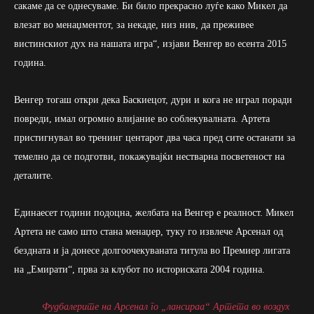
сакаме да се однесуваме. Би било прекрасно луѓе како Микел да
влезат во менаџментот, за некаде, низ нив, да преживее
вистинскиот дух на нашата игра“, изјави Венгер во есента 2015
година.
Венгер тогаш откри дека Баскиецот, дури и кога не играл поради
повреди, имал огромно влијание во соблекувалната. Артета
пристигнувал во тренинг центарот два часа пред сите останати за
темелно да се подготви, покажувајќи нестварна посветеност на
деталите.
Единаесет години подоцна, желбата на Венгер е реалност. Микел
Артета не само што стана менаџер, туку го извлече Арсенал од
бездната и ја донесе долгоочекуваната титула во Премиер лигата
на „Емирати“, прва за клубот по историската 2004 година.
Фудбалерите на Арсенал го „лансираа“ Артета во воздух