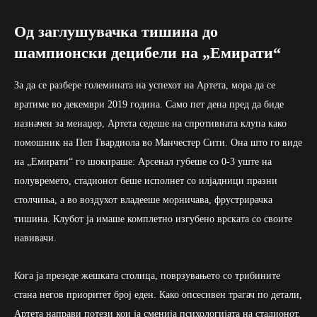
Од заглушувачка тишина до
шампионски децибели на „Емирати“
За да се разбере големината на успехот на Артета, мора да се
вратиме во декември 2019 година. Само пет дена пред да биде
назначен за менаџер, Артета седеше на спротивната клупа како
помошник на Пеп Гвардиола во Манчестер Сити. Она што го виде
на „Емирати“ го шокираше: Арсенал губеше со 0-3 уште на
полувремето, стадионот беше исполнет со илјадници празни
столчиња, а во воздухот владееше морничава, фрустрирачка
тишина. Клубот ја имаше комплетно изгубено врската со своите
навивачи.
Кога ја презеде жешката столица, поврзувањето со трибините
стана негов приоритет број еден. Како опсесивен трагач по детали,
Артета направи потези кои ја сменија психологијата на стадионот.