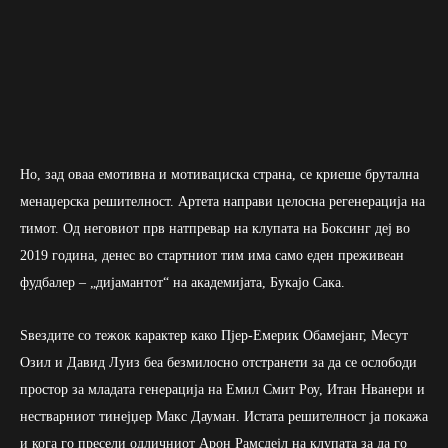
Но, зад оваа емотивна и мотивациска страна, се криеше брутална
менаџерска решителност. Артета направи целосна регенерација на
тимот. Од неговиот прв натпревар на клупата на Боксинг деј во
2019 година, денес во стартниот тим има само еден преживеан
фудбалер – „дијамантот“ на академијата, Букајо Сака.
Ѕвездите со тежок карактер како Пјер-Емерик Обамејанг, Месут
Озил и Давид Луиз беа безмилосно отстранети за да се ослободи
простор за младата генерација на Емил Смит Роу, Итан Нванери и
нестварниот тинејџер Макс Дауман. Истата решителност ја покажа
и кога го пресели одличниот Арон Рамсдејл на клупата за да го