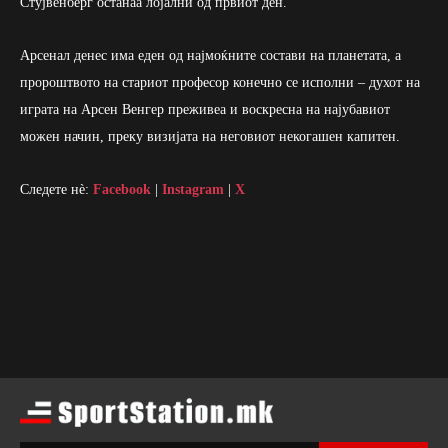
Стујвенберг останаа лојални од првиот ден.
Арсенал денес има еден од најмоќните состави на планетата, a
пророштвото на стариот професор конечно се исполни – духот на
играта на Арсен Венгер преживеа и воскресна на најубавиот
можен начин, преку визијата на неговиот некогашен капитен.
Следете нè:
Facebook
|
Instagram
|
X